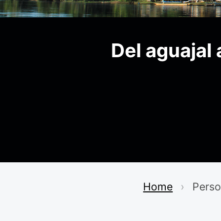
Del aguajal
Home
Perso