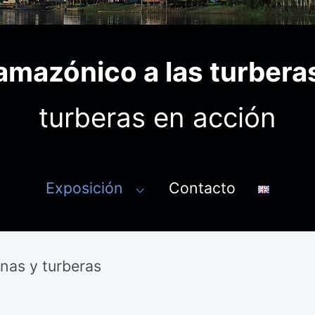
 amazónico a las turber
turberas en acción
Exposición
Contacto
⌵
nas y turberas